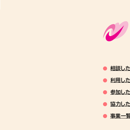
相談し
利用し
参加し
協力し
事業一