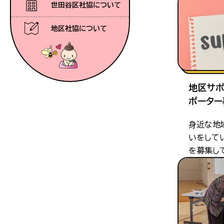
世田谷区社協について
地区社協について
地区サポ
ポーター
身近な地
いをして
を募集し