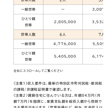
世帯人数
２人
３人
一般世帯
ー
3,087,
ひとり親
2,805,000
3,532,
世帯
世帯人数
６人
７人
一般世帯
4,776,000
5,505,
ひとり親
5,405,000
6,174,
世帯
左右にスクロールしてご覧ください
（注意1）収入要件は、最新の特別区市町村民税・都民税
の課税/非課税証明書で確認します。
（注意2）賃貸住宅に住んでいる方は、年額84万円（月
額7万円）を限度に、家賃支払額を総収入額から控除で
きる場合があります。（営業所得など、給与、年金収入以