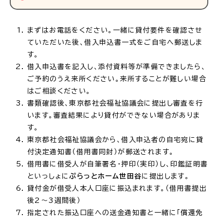
まずはお電話をください。一緒に貸付要件を確認させ
ていただいた後、借入申込書一式をご自宅へ郵送しま
す。
借入申込書を記入し、添付資料等が準備できましたら、
ご予約のうえ来所ください。来所することが難しい場合
はご相談ください。
書類確認後、東京都社会福祉協議会に提出し審査を行
います。審査結果により貸付ができない場合がありま
す。
東京都社会福祉協議会から、借入申込者の自宅宛に貸
付決定通知書（借用書同封）が郵送されます。
借用書に借受人が自筆署名・押印（実印）し、印鑑証明書
といっしょに
ぷらっとホーム世田谷
に提出します。
貸付金が借受人本人口座に振込まれます。（借用書提出
後2～3週間後）
指定された振込口座への送金通知書と一緒に「償還免