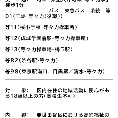
徒歩１分
バス 東急バス 系統 等
０１（玉堤-等々力（循環））
等１１（桜小学校-等々力操車所）
等１２（成城学園前駅-等々力操車所）
等１３（等々力操車場-梅丘駅）
等８２（渋谷駅-等々力）
等９８（東京駅南口／目黒駅／清水-等々力）
対 象： 区内在住の地域活動に関心があ
る18歳以上の方（高校生不可）
内 容： ●世田谷区における高齢福祉の