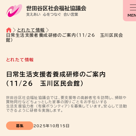
ME
とれたて情報
日常生活支援者養成研修のご案内（11/26 玉川区民会
館）
とれたて情報
日常生活支援者養成研修のご案内
（11/26 玉川区民会館）
世田谷区社会福祉協議会では、要支援等の高齢者宅を訪問し、掃除や
買物同行などちょっとした家事の困りごとをお手伝いする
生活支援協力者 （有償ボランティア）を募集しています。安心して活動
できるように研修を実施します。
募集
2025年10月15日