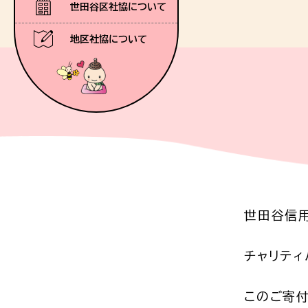
世田谷区社協について
地区社協について
世田谷信
チャリテ
このご寄付