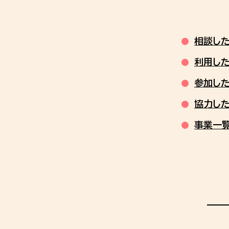
相談し
利用し
参加し
協力し
事業一