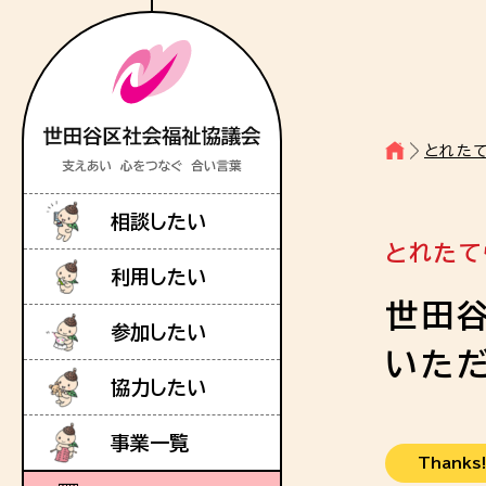
とれた
相談したい
とれたて
利用したい
世田
参加したい
いた
協力したい
事業一覧
Thanks