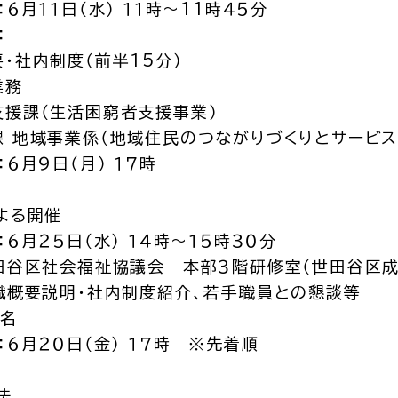
：６月１１日（水） １１時～11時４５分
：
・社内制度（前半15分）
業務
支援課（生活困窮者支援事業）
 地域事業係（地域住民のつながりづくりとサービス
：６月９日（月） １７時
よる開催
：６月２５日（水） １４時～１５時３０分
田谷区社会福祉協議会 本部３階研修室（世田谷区成
織概要説明・社内制度紹介、若手職員との懇談等
０名
：６月２０日（金） １７時 ※先着順
法