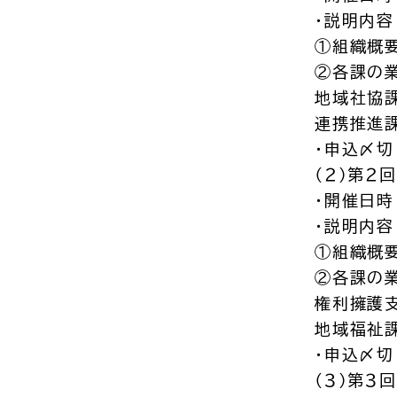
・説明内容
①組織概要
②各課の
地域社協課
連携推進
・申込〆切
（２）第２回
・開催日時
・説明
①組織概要
②各課の
権利擁護
地域福祉課
・申込〆切
（３）第３回