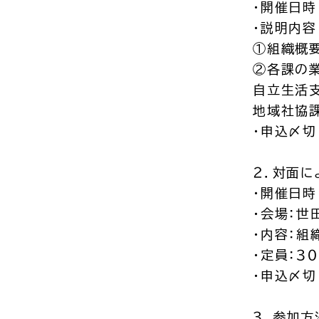
・開催日時
・説明内容
①組織概要
②各課の
自立生活
地域社協課
・申込〆切
２．対面に
・開催日時
・会場：世
・内容：組
・定員：３
・申込〆切
３．参加方