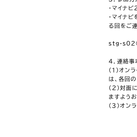
・マイナビ
・マイナ
る回をご
stg-s02
４．連絡事
（１）オン
は、各回
（２）対面
ますようお
（３）オン