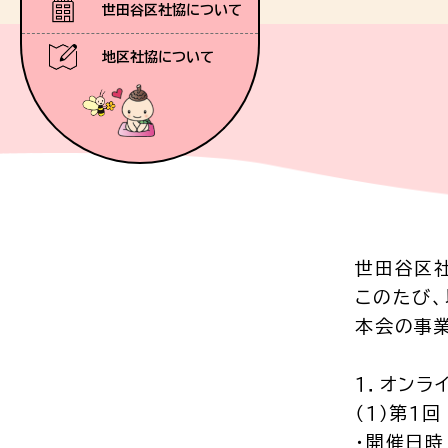
世田谷区社協について
地区社協について
世田谷区
このたび、
本会の事
１．オンラ
（１）第１回
・開催日時